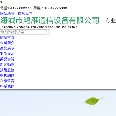
?
電話:0412-3335222 手機：13842275888
網站地圖
|
聯系我們
網站首頁
公司簡介
產品展示
案例展示
榮譽資質
新聞動態
技術服務
銷售網絡
在線留言
聯系我們