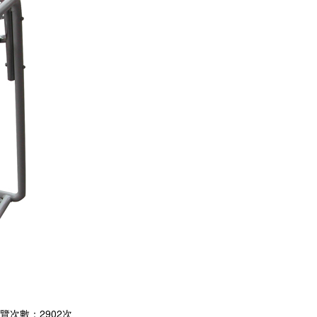
覽次數：2902次