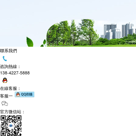
聯
系
我
們
咨詢熱線：
138-4227-5888
在線客服：
客服一
官方微信站：