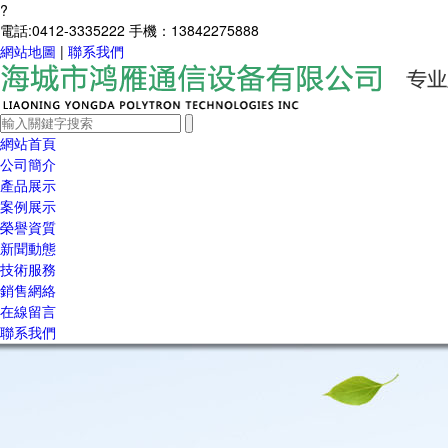
?
電話:0412-3335222 手機：13842275888
網站地圖
|
聯系我們
網站首頁
公司簡介
產品展示
案例展示
榮譽資質
新聞動態
技術服務
銷售網絡
在線留言
聯系我們